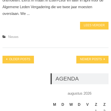
ontmoeten. Eerst in maart in Etten-Leur en later in april voor de
Algemene Leden Vergadering die we twee jaar moesten
overslaan. We ...
LEES VERDER
Nieuws
Posts
OLDER POSTS
NEWER POSTS
navigation
AGENDA
augustus 2026
M
D
W
D
V
Z
Z