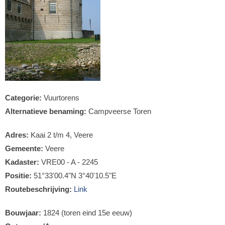
Categorie:
Vuurtorens
Alternatieve benaming:
Campveerse Toren
Adres:
Kaai 2 t/m 4, Veere
Gemeente:
Veere
Kadaster:
VRE00 - A - 2245
Positie:
51°33'00.4"N 3°40'10.5"E
Routebeschrijving:
Link
Bouwjaar:
1824 (toren eind 15e eeuw)