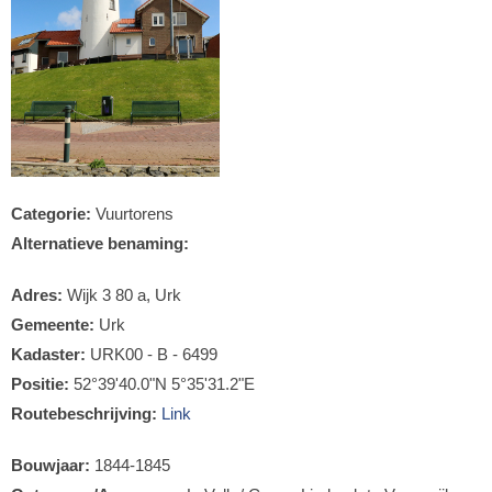
Categorie:
Vuurtorens
Alternatieve benaming:
Adres:
Wijk 3 80 a, Urk
Gemeente:
Urk
Kadaster:
URK00 - B - 6499
Positie:
52°39'40.0"N 5°35'31.2"E
Routebeschrijving:
Link
Bouwjaar:
1844-1845