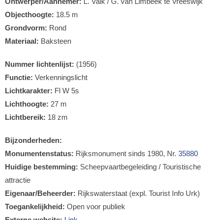
Ontwerper/Aannemer:
L. Valk / G. van Limbeek te Vreeswijk
Objecthoogte:
18.5 m
Grondvorm:
Rond
Materiaal:
Baksteen
Nummer lichtenlijst:
(1956)
Functie:
Verkenningslicht
Lichtkarakter:
Fl W 5s
Lichthoogte:
27 m
Lichtbereik:
18 zm
Bijzonderheden:
Monumentenstatus:
Rijksmonument sinds 1980, Nr.
35880
Huidige bestemming:
Scheepvaartbegeleiding / Touristische
attractie
Eigenaar/Beheerder:
Rijkswaterstaat (expl. Tourist Info Urk)
Toegankelijkheid:
Open voor publiek
Externe website:
Link