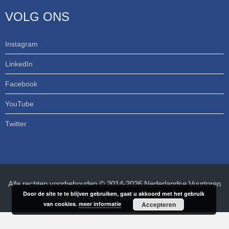
VOLG ONS
Instagram
LinkedIn
Facebook
YouTube
Twitter
Alle rechten voorbehouden © 2014-2026 Nederlandse Vuurtoren
Door de site te te blijven gebruiken, gaat u akkoord met het gebruik
Vereniging |
Privacy
|
Colofon en Disclaimer
van cookies.
meer informatie
Accepteren