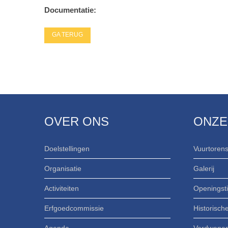
Documentatie:
GA TERUG
OVER ONS
ONZE
Doelstellingen
Vuurtorens
Organisatie
Galerij
Activiteiten
Openingsti
Erfgoedcommissie
Historisch