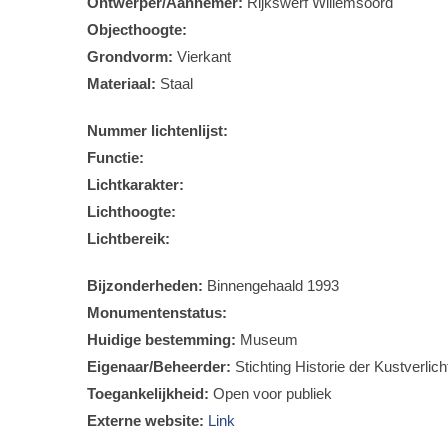
Ontwerper/Aannemer:
Rijkswerf Willemsoord
Objecthoogte:
Grondvorm:
Vierkant
Materiaal:
Staal
Nummer lichtenlijst:
Functie:
Lichtkarakter:
Lichthoogte:
Lichtbereik:
Bijzonderheden:
Binnengehaald 1993
Monumentenstatus:
Huidige bestemming:
Museum
Eigenaar/Beheerder:
Stichting Historie der Kustverlich
Toegankelijkheid:
Open voor publiek
Externe website:
Link