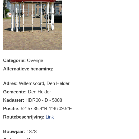
Categorie:
Overige
Alternatieve benaming:
Adres:
Willemsoord, Den Helder
Gemeente:
Den Helder
Kadaster:
HDR00 - D - 5988
Positie:
52°57'35.4"N 4°46'09.5"E
Routebeschrijving:
Link
Bouwjaar:
1878