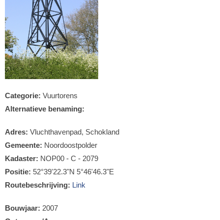
Categorie:
Vuurtorens
Alternatieve benaming:
Adres:
Vluchthavenpad, Schokland
Gemeente:
Noordoostpolder
Kadaster:
NOP00 - C - 2079
Positie:
52°39'22.3"N 5°46'46.3"E
Routebeschrijving:
Link
Bouwjaar:
2007